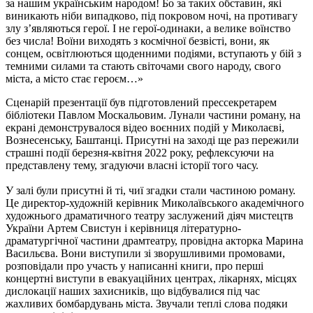
за нашим українським народом! Бо за таких обставин, які
виникають ніби випадково, під покровом ночі, на противагу
злу з’являються герої. І не герої-одинаки, а велике воїнство
без числа! Воїни виходять з космічної безвісті, вони, як
сонцем, освітлюються щоденними подіями, вступають у бій з
темними силами та стають світочами свого народу, свого
міста, а місто стає героєм…»
Сценарій презентації був підготовлений прессекретарем
бібліотеки Павлом Москальовим. Лунали частини роману, на
екрані демонструвалося відео воєнних подій у Миколаєві,
Вознесенську, Баштанці. Присутні на заході ще раз пережили
страшні події березня-квітня 2022 року, рефлексуючи на
представлену тему, згадуючи власні історії того часу.
У залі були присутні й ті, чиї згадки стали частиною роману.
Це директор-художній керівник Миколаївського академічного
художнього драматичного театру заслужений діяч мистецтв
України Артем Свистун і керівниця літературно-
драматургічної частини драмтеатру, провідна акторка Марина
Васильєва. Вони виступили зі зворушливими промовами,
розповідали про участь у написанні книги, про перші
концертні виступи в евакуаційних центрах, лікарнях, місцях
дислокації наших захисників, що відбувалися під час
жахливих бомбардувань міста. Звучали теплі слова подяки