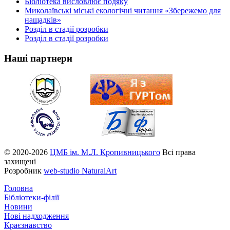
Бібліотека висловлює подяку
Миколаївські міські екологічні читання «Збережемо для
нащадків»
Розділ в стадії розробки
Розділ в стадії розробки
Наші партнери
© 2020-2026
ЦМБ ім. М.Л. Кропивницького
Всі права
захищені
Розробник
web-studio NaturalArt
Головна
Бібліотеки-філії
Новини
Нові надходження
Краєзнавство