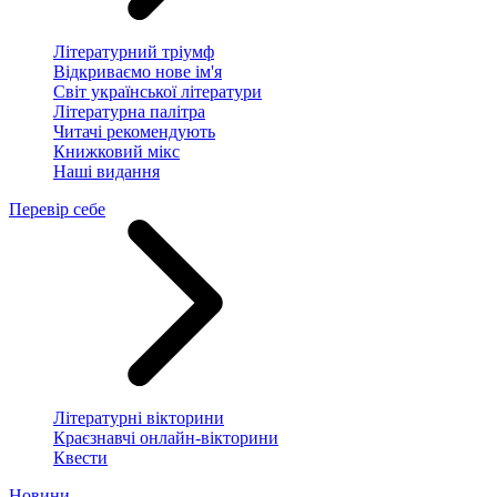
Літературний тріумф
Відкриваємо нове ім'я
Світ української літератури
Літературна палітра
Читачі рекомендують
Книжковий мікс
Наші видання
Перевір себе
Літературні вікторини
Краєзнавчі онлайн-вікторини
Квести
Новини