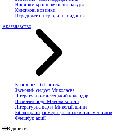
Новинки краєзнавчої літератури
Книжкові новинки
Передплатні періодичні видання
Краєзнавство
Краєзнавча бібліотека
Звуковий силует Миколаєва
Літературно-мистецький календар
Визначні події Миколаївщини
Літературна карта Миколаївщини
Бібліотрансформери до ювілеїв письменників
Флешбук-акції
Відкрити