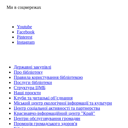
Ми в соцмережах
Youtube
Facebook
Pinterest
Instagram
Державні закупівлі
Про бібліотеку
Правила користування бібліотекою
Послуги бібліотеки
Структура ЦМБ
Наші проєкти
Клуби та читацькі об’єднання
Міський центр екологічної інформації та культури
Центр соціальної активності та партнерства
Краєзнавчо-інформаційний центр "Край"
Центри обслуговування громадян
Промоція громадського здоров'я