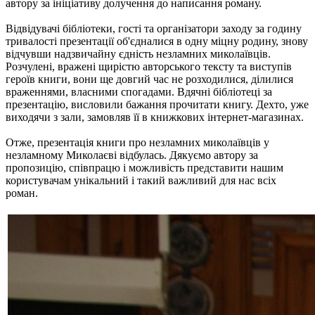
автору за ініціативу долучення до написання роману.
Відвідувачі бібліотеки, гості та організатори заходу за годину
тривалості презентації об'єдналися в одну міцну родину, знову
відчувши надзвичайну єдність незламних миколаївців.
Розчулені, вражені щирістю авторського тексту та виступів
героїв книги, вони ще довгий час не розходилися, ділилися
враженнями, власними спогадами. Вдячні бібліотеці за
презентацію, висловили бажання прочитати книгу. Дехто, уже
виходячи з зали, замовляв її в книжкових інтернет-магазинах.
Отже, презентація книги про незламних миколаївців у
незламному Миколаєві відбулась. Дякуємо автору за
пропозицію, співпрацю і можливість представити нашим
користувачам унікальний і такий важливий для нас всіх
роман.