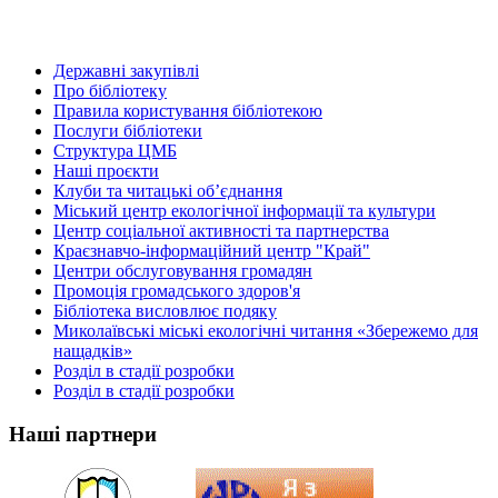
Державні закупівлі
Про бібліотеку
Правила користування бібліотекою
Послуги бібліотеки
Структура ЦМБ
Наші проєкти
Клуби та читацькі об’єднання
Міський центр екологічної інформації та культури
Центр соціальної активності та партнерства
Краєзнавчо-інформаційний центр "Край"
Центри обслуговування громадян
Промоція громадського здоров'я
Бібліотека висловлює подяку
Миколаївські міські екологічні читання «Збережемо для
нащадків»
Розділ в стадії розробки
Розділ в стадії розробки
Наші партнери