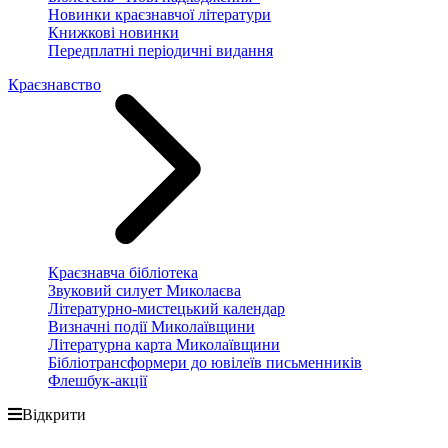
Новинки краєзнавчої літератури
Книжкові новинки
Передплатні періодичні видання
Краєзнавство
Краєзнавча бібліотека
Звуковий силует Миколаєва
Літературно-мистецький календар
Визначні події Миколаївщини
Літературна карта Миколаївщини
Бібліотрансформери до ювілеїв письменників
Флешбук-акції
Відкрити