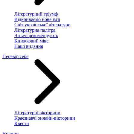
Літературний тріумф
Відкриваємо нове ім'я
Світ української літератури
Літературна палітра
Читачі рекомендують
Книжковий мікс
Наші видання
Перевір себе
Літературні вікторини
Краєзнавчі онлайн-вікторини
Квести
Новини