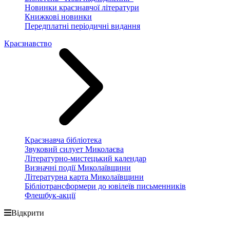
Новинки краєзнавчої літератури
Книжкові новинки
Передплатні періодичні видання
Краєзнавство
Краєзнавча бібліотека
Звуковий силует Миколаєва
Літературно-мистецький календар
Визначні події Миколаївщини
Літературна карта Миколаївщини
Бібліотрансформери до ювілеїв письменників
Флешбук-акції
Відкрити