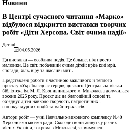
Новини
В Центрі сучасного читання «Марко»
відбулося відкриття виставки творчих
робіт «Діти Херсона. Світ очима надії»
Деталі
04.05.2026
Ця виставка — особлива подія. Це більше, ніж просто
малюнки. Це світ, побачений очима дітей: крізь їхні мрії,
спогади, біль, віру та щасливі миті.
Представлені роботи є частиною важливого й теплого
проєкту «Україна єднає серця», до якого Центральна міська
бібліотека ім. М. Л. Кропивницького м. Миколаєва долучилася
восени 2025 року. Проєкт діє на благодійній основі та
об’єднує дітей навколо творчості, патріотичних і
соціокультурних подій та майстер-класів.
Автори робіт — учні Навчально-виховного комплексу №48
Херсонської міської ради. Сьогодні вони живуть у різних
містах України, зокрема в Миколаєві, як вимушені