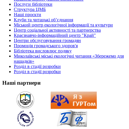
Послуги бібліотеки
Структура ЦМБ
Наші проєкти
Клуби та читацькі об’єднання
Міський центр екологічної інформації та культури
Центр соціальної активності та партнерства
Краєзнавчо-інформаційний центр "Край"
Центри обслуговування громадян
Промоція громадського здоров'я
Бібліотека висловлює подяку
Миколаївські міські екологічні читання «Збережемо для
нащадків»
Розділ в стадії розробки
Розділ в стадії розробки
Наші партнери