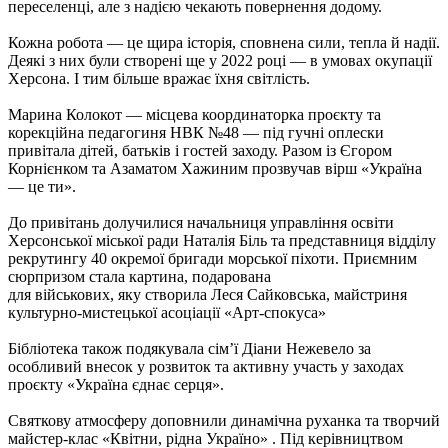
переселенці, але з надією чекають повернення додому.
Кожна робота — це щира історія, сповнена сили, тепла й надії.
Деякі з них були створені ще у 2022 році — в умовах окупації
Херсона. І тим більше вражає їхня світлість.
Марина Колокот — місцева координаторка проєкту та
корекційна педагогиня НВК №48 — під гучні оплески
привітала дітей, батьків і гостей заходу. Разом із Єгором
Корнієнком та Азаматом Хажиним прозвучав вірш «Україна
— це ти».
До привітань долучилися начальниця управління освіти
Херсонської міської ради Наталія Біль та представниця відділу
рекрутингу 40 окремої бригади морської піхоти. Приємним
сюрпризом стала картина, подарована
для військових, яку створила Леся Сайковська, майстриня
культурно-мистецької асоціації «Арт-спокуса»
Бібліотека також подякувала сім’ї Діани Нежевело за
особливий внесок у розвиток та активну участь у заходах
проєкту «Україна єднає серця».
Святкову атмосферу доповнили динамічна руханка та творчий
майстер-клас «Квітни, рідна Україно» . Під керівництвом