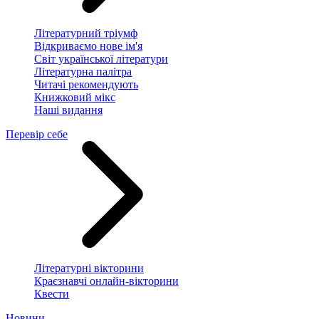
Літературний тріумф
Відкриваємо нове ім'я
Світ української літератури
Літературна палітра
Читачі рекомендують
Книжковий мікс
Наші видання
Перевір себе
Літературні вікторини
Краєзнавчі онлайн-вікторини
Квести
Новини