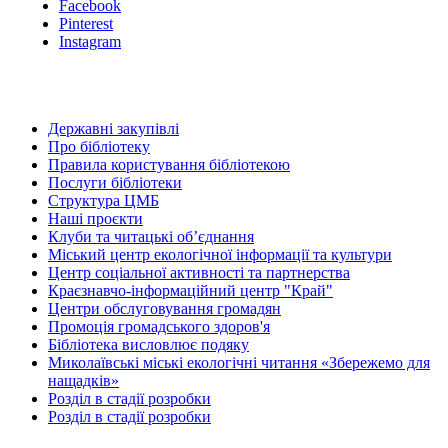
Facebook
Pinterest
Instagram
Державні закупівлі
Про бібліотеку
Правила користування бібліотекою
Послуги бібліотеки
Структура ЦМБ
Наші проєкти
Клуби та читацькі об’єднання
Міський центр екологічної інформації та культури
Центр соціальної активності та партнерства
Краєзнавчо-інформаційний центр "Край"
Центри обслуговування громадян
Промоція громадського здоров'я
Бібліотека висловлює подяку
Миколаївські міські екологічні читання «Збережемо для
нащадків»
Розділ в стадії розробки
Розділ в стадії розробки