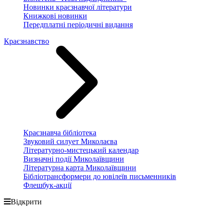
Новинки краєзнавчої літератури
Книжкові новинки
Передплатні періодичні видання
Краєзнавство
Краєзнавча бібліотека
Звуковий силует Миколаєва
Літературно-мистецький календар
Визначні події Миколаївщини
Літературна карта Миколаївщини
Бібліотрансформери до ювілеїв письменників
Флешбук-акції
Відкрити