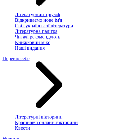
Літературний тріумф
Відкриваємо нове ім'я
Світ української літератури
Літературна палітра
Читачі рекомендують
Книжковий мікс
Наші видання
Перевір себе
Літературні вікторини
Краєзнавчі онлайн-вікторини
Квести
Новини