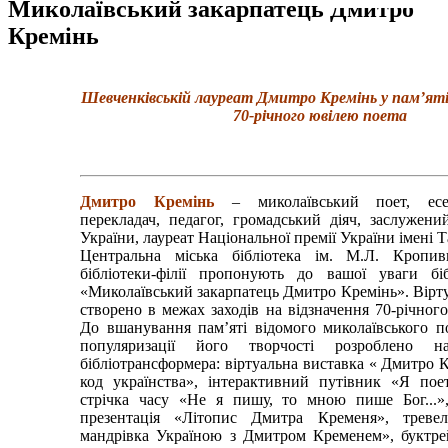
Миколаївський закарпатець Дмитро
Кремінь
Шевченківській лауреат Дмитро Кремінь у пам’яті
70-річного ювілею поета
Дмитро Кремінь
– миколаївський поет, есеї
перекладач, педагог, громадський діяч, заслужени
України, лауреат Національної премії України імені 
Центральна міська бібліотека ім. М.Л. Кропив
бібліотеки-філії пропонують до вашої уваги біб
«Миколаївський закарпатець Дмитро Кремінь». Вірт
створено в межах заходів на відзначення 70-річног
До вшанування пам’яті відомого миколаївського п
популяризації його творчості розроблено на
бібліотрансформера: віртуальна виставка « Дмитро 
код українства», інтерактивний путівник «Я пое
стрічка часу «Не я пишу, то мною пише Бог...»,
презентація «Літопис Дмитра Кременя», треве
мандрівка Україною з Дмитром Кременем», буктре