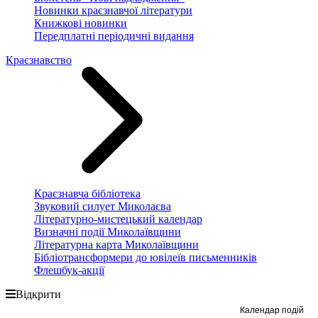
Новинки краєзнавчої літератури
Книжкові новинки
Передплатні періодичні видання
Краєзнавство
Краєзнавча бібліотека
Звуковий силует Миколаєва
Літературно-мистецький календар
Визначні події Миколаївщини
Літературна карта Миколаївщини
Бібліотрансформери до ювілеїв письменників
Флешбук-акції
Відкрити
Календар подій