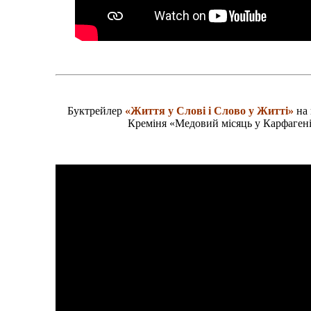
Буктрейлер
«Життя у Слові і Слово у Житті»
на 
Креміня «Медовий місяць у Карфаген