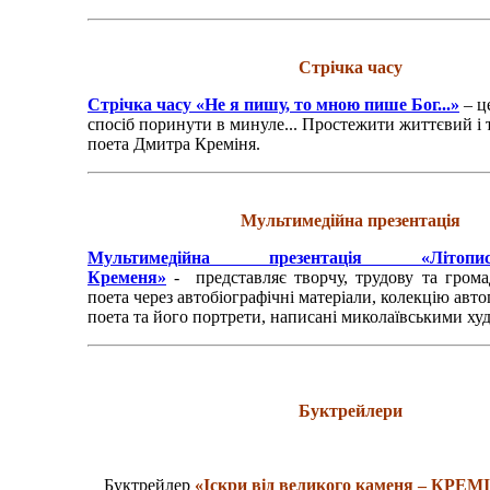
Стрічка часу
Стрічка часу «Не я пишу, то мною пише Бог...»
– ц
спосіб поринути в минуле... Простежити життєвий і
поета Дмитра Креміня.
Мультимедійна презентація
Мультимедійна презентація «Літо
Кременя»
- представляє творчу, трудову та громад
поета через автобіографічні матеріали, колекцію авт
поета та його портрети, написані миколаївськими х
Буктрейлери
Буктрейлер
«Іскри від великого каменя – КРЕМ