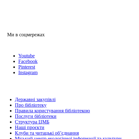
Ми в соцмережах
Youtube
Facebook
Pinterest
Instagram
Державні закупівлі
Про бібліотеку
Правила користування бібліотекою
Послуги бібліотеки
Структура ЦМБ
Наші проєкти
Клуби та читацькі об’єднання
Міський центр екологічної інформації та культури