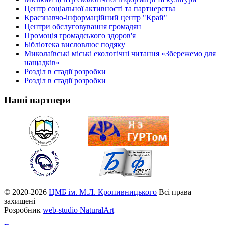
Центр соціальної активності та партнерства
Краєзнавчо-інформаційний центр "Край"
Центри обслуговування громадян
Промоція громадського здоров'я
Бібліотека висловлює подяку
Миколаївські міські екологічні читання «Збережемо для
нащадків»
Розділ в стадії розробки
Розділ в стадії розробки
Наші партнери
© 2020-2026
ЦМБ ім. М.Л. Кропивницького
Всі права
захищені
Розробник
web-studio NaturalArt