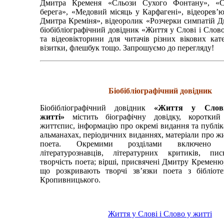
Дмитра Кременя «Сльози Сухого Фонтану», «С
берега», «Медовий місяць у Карфагені», відеорев’
Дмитра Креміня», відеоролик «Розчерки симпатій Д
біобібліографічний довідник «Життя у Слові і Слово
та відеовікторини для читачів різних вікових кате
візитки, флешбук тощо. Запрошуємо до перегляду!
Біобібліографічний довідник
Біобібліографічний довідник
«Життя у Слов
житті»
містить біографічну довідку, короткий
життєпис, інформацію про окремі видання та публіка
альманахах, періодичних виданнях, матеріали про жи
поета. Окремими розділами включено в
літературознавців, літературних критиків, пи
творчість поета; вірші, присвячені Дмитру Кременю,
що розкривають творчі зв’язки поета з бібліот
Кропивницького.
Життя у Слові і Слово у житті