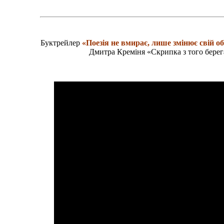
Буктрейлер
«Поезія не вмирає, лише змінює свій 
Дмитра Креміня «Скрипка з того берег