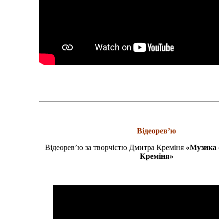
Відеорев’ю
Відеорев’ю за творчістю Дмитра Креміня
«Музика 
Креміня»