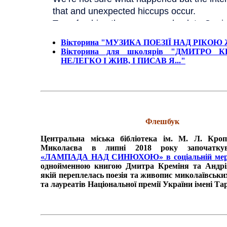
Вікторина "МУЗИКА ПОЕЗІЇ НАД РІКОЮ
Вікторина для школярів "ДМИТРО К
НЕЛЕГКО І ЖИВ, І ПИСАВ Я..."
Флешбук
Центральна міська бібліотека ім. М. Л. Кро
Миколаєва в липні 2018 року започатк
«ЛАМПАДА НАД СИНЮХОЮ»
в соціальній ме
однойменною книгою Дмитра Креміня та Андрі
якій переплелась поезія та живопис миколаївських
та лауреатів Національної премії України імені Т