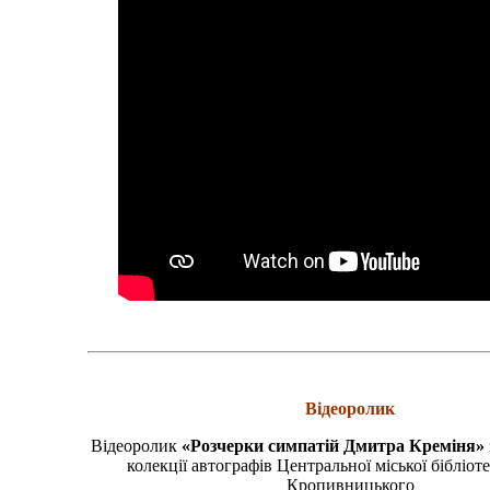
Відеоролик
Відеоролик
«Розчерки симпатій Дмитра Креміня»
колекції автографів Центральної міської бібліоте
Кропивницького