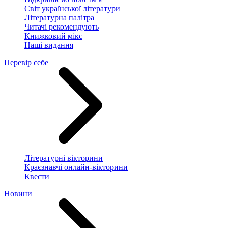
Світ української літератури
Літературна палітра
Читачі рекомендують
Книжковий мікс
Наші видання
Перевір себе
Літературні вікторини
Краєзнавчі онлайн-вікторини
Квести
Новини