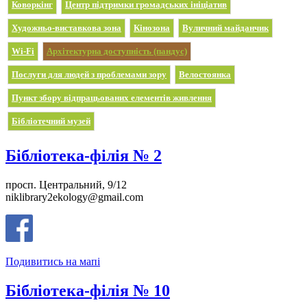
Коворкінг
Центр підтримки громадських ініціатив
Художньо-виставкова зона
Кінозона
Вуличний майданчик
Wi-Fi
Архітектурна доступність (пандус)
Послуги для людей з проблемами зору
Велостоянка
Пункт збору відпрацьованих елементів живлення
Бібліотечний музей
Бібліотека-філія № 2
просп. Центральний, 9/12
niklibrary2ekology@gmail.com
Подивитись на мапі
Бібліотека-філія № 10