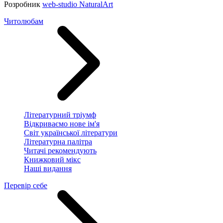
Розробник
web-studio NaturalArt
Читолюбам
Літературний тріумф
Відкриваємо нове ім'я
Світ української літератури
Літературна палітра
Читачі рекомендують
Книжковий мікс
Наші видання
Перевір себе