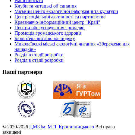
Наші проєкти
Клуби та читацькі об’єднання
Міський центр екологічної інформації та культури
Центр соціальної активності та партнерства
Краєзнавчо-інформаційний центр "Край"
Центри обслуговування громадян
Промоція громадського здоров'я
Бібліотека висловлює подяку
Миколаївські міські екологічні читання «Збережемо для
нащадків»
Розділ в стадії розробки
Розділ в стадії розробки
Наші партнери
© 2020-2026
ЦМБ ім. М.Л. Кропивницького
Всі права
захищені