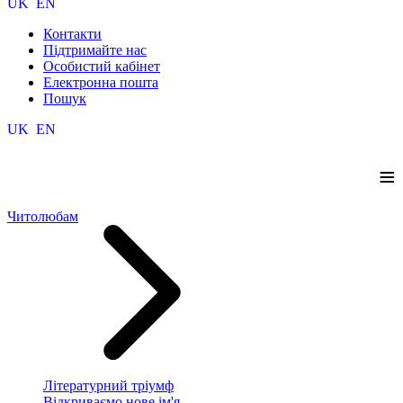
UK
EN
Контакти
Підтримайте нас
Особистий кабінет
Електронна пошта
Пошук
UK
EN
≡
Читолюбам
Літературний тріумф
Відкриваємо нове ім'я