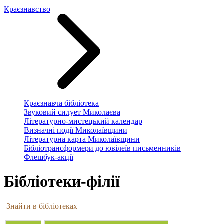
Краєзнавство
Краєзнавча бібліотека
Звуковий силует Миколаєва
Літературно-мистецький календар
Визначні події Миколаївщини
Літературна карта Миколаївщини
Бібліотрансформери до ювілеїв письменників
Флешбук-акції
Бібліотеки-філії
Знайти в бібліотеках