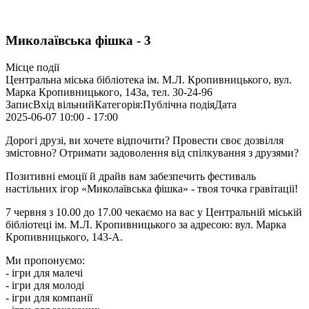
Миколаївська фішка - 3
Місце події
Центральна міська бібліотека ім. М.Л. Кропивницького, вул.
Марка Кропивницького, 143а, тел. 30-24-96
Запис
Вхід вільний
Категорія:
Публічна подія
Дата
2025-06-07
10:00
-
17:00
Дорогі друзі, ви хочете відпочити? Провести своє дозвілля
змістовно? Отримати задоволення від спілкування з друзями?
Позитивні емоції й драйв вам забезпечить фестиваль
настільних ігор «Миколаївська фішка» - твоя точка гравітації!
7 червня з 10.00 до 17.00 чекаємо на вас у Центральній міській
бібліотеці ім. М.Л. Кропивницького за адресою: вул. Марка
Кропивницького, 143-А.
Ми пропонуємо:
- ігри для малечі
- ігри для молоді
- ігри для компанії