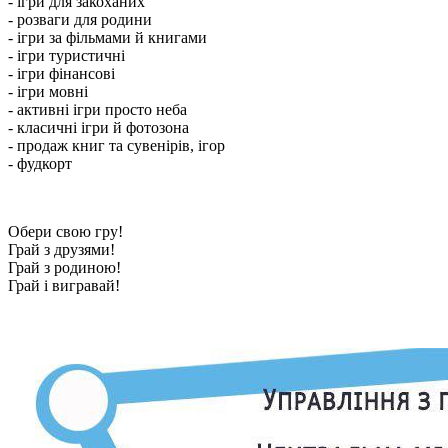
- ігри для закоханих
- розваги для родини
- ігри за фільмами й книгами
- ігри туристичні
- ігри фінансові
- ігри мовні
- активні ігри просто неба
- класичні ігри й фотозона
- продаж книг та сувенірів, ігор
- фудкорт
Обери свою гру!
Грай з друзями!
Грай з родиною!
Грай і вигравай!