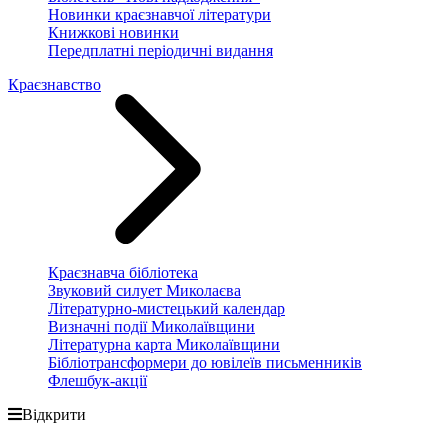
Новинки краєзнавчої літератури
Книжкові новинки
Передплатні періодичні видання
Краєзнавство
Краєзнавча бібліотека
Звуковий силует Миколаєва
Літературно-мистецький календар
Визначні події Миколаївщини
Літературна карта Миколаївщини
Бібліотрансформери до ювілеїв письменників
Флешбук-акції
Відкрити