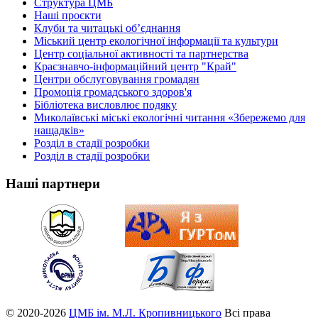
Структура ЦМБ
Наші проєкти
Клуби та читацькі об’єднання
Міський центр екологічної інформації та культури
Центр соціальної активності та партнерства
Краєзнавчо-інформаційний центр "Край"
Центри обслуговування громадян
Промоція громадського здоров'я
Бібліотека висловлює подяку
Миколаївські міські екологічні читання «Збережемо для
нащадків»
Розділ в стадії розробки
Розділ в стадії розробки
Наші партнери
© 2020-2026
ЦМБ ім. М.Л. Кропивницького
Всі права