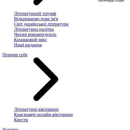
Літературний тріумф
Відкриваємо нове ім'я
Світ української літератури
Літературна палітра
Читачі рекомендують
Книжковий мікс
Наші видання
Перевір себе
Літературні вікторини
Краєзнавчі онлайн-вікторини
Квести
Новини