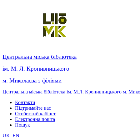
Центральна міська бібліотека
ім. М. Л. Кропивницького
м. Миколаєва з філіями
Центральна міська бібліотека ім. М.Л. Кропивницького м. Мик
Контакти
Підтримайте нас
Особистий кабінет
Електронна пошта
Пошук
UK
EN