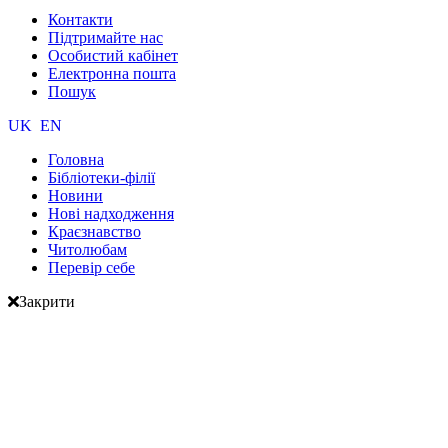
Контакти
Підтримайте нас
Особистий кабінет
Електронна пошта
Пошук
UK
EN
Головна
Бібліотеки-філії
Новини
Нові надходження
Краєзнавство
Читолюбам
Перевір себе
Закрити