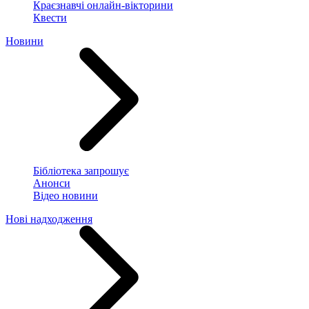
Краєзнавчі онлайн-вікторини
Квести
Новини
Бібліотека запрошує
Анонси
Відео новини
Нові надходження