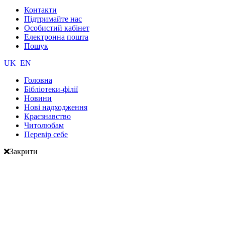
Контакти
Підтримайте нас
Особистий кабінет
Електронна пошта
Пошук
UK
EN
Головна
Бібліотеки-філії
Новини
Нові надходження
Краєзнавство
Читолюбам
Перевір себе
Закрити