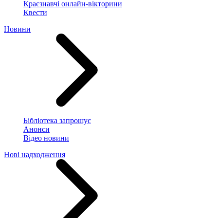
Краєзнавчі онлайн-вікторини
Квести
Новини
Бібліотека запрошує
Анонси
Відео новини
Нові надходження