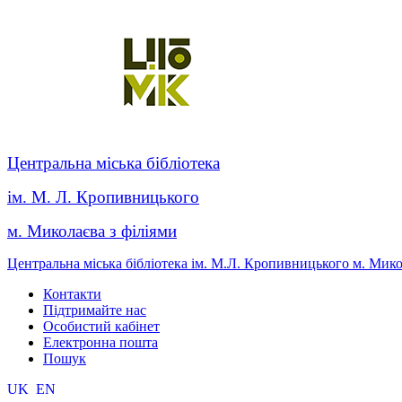
Центральна міська бібліотека
ім. М. Л. Кропивницького
м. Миколаєва з філіями
Центральна міська бібліотека ім. М.Л. Кропивницького м. Мик
Контакти
Підтримайте нас
Особистий кабінет
Електронна пошта
Пошук
UK
EN