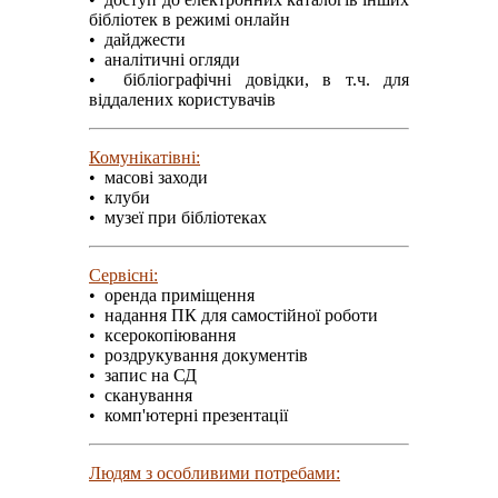
бібліотек в режимі онлайн
• дайджести
• аналітичні огляди
• бібліографічні довідки, в т.ч. для
віддалених користувачів
Комунікатівні:
• масові заходи
• клуби
• музеї при бібліотеках
Сервісні:
• оренда приміщення
• надання ПК для самостійної роботи
• ксерокопіювання
• роздрукування документів
•
запис на СД
• сканування
•
комп'ютерні презентації
Людям з особливими потребами: