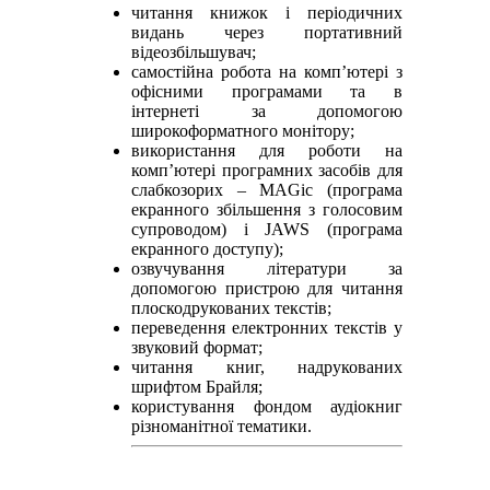
читання книжок і періодичних
видань через портативний
відеозбільшувач;
самостійна робота на комп’ютері з
офісними програмами та в
інтернеті за допомогою
широкоформатного монітору;
використання для роботи на
комп’ютері програмних засобів для
слабкозорих – MAGic (програма
екранного збільшення з голосовим
супроводом) і JAWS (програма
екранного доступу);
озвучування літератури за
допомогою пристрою для читання
плоскодрукованих текстів;
переведення електронних текстів у
звуковий формат;
читання книг, надрукованих
шрифтом Брайля;
користування фондом аудіокниг
різноманітної тематики.