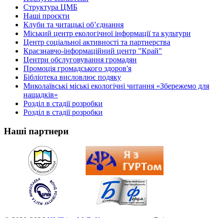
Структура ЦМБ
Наші проєкти
Клуби та читацькі об’єднання
Міський центр екологічної інформації та культури
Центр соціальної активності та партнерства
Краєзнавчо-інформаційний центр "Край"
Центри обслуговування громадян
Промоція громадського здоров'я
Бібліотека висловлює подяку
Миколаївські міські екологічні читання «Збережемо для
нащадків»
Розділ в стадії розробки
Розділ в стадії розробки
Наші партнери