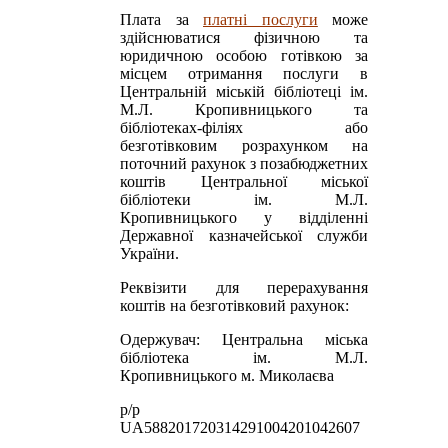
Плата за
платні послуги
може
здійснюватися фізичною та
юридичною особою готівкою за
місцем отримання послуги в
Центральній міській бібліотеці ім.
М.Л. Кропивницького та
бібліотеках-філіях або
безготівковим розрахунком на
поточний рахунок з позабюджетних
коштів Центральної міської
бібліотеки ім. М.Л.
Кропивницького у відділенні
Державної казначейської служби
України.
Реквізити для перерахування
коштів на безготівковий рахунок:
Одержувач: Центральна міська
бібліотека ім. М.Л.
Кропивницького м. Миколаєва
р/р
UA588201720314291004201042607