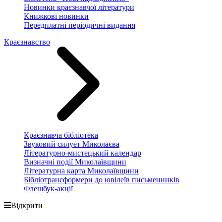
Новинки краєзнавчої літератури
Книжкові новинки
Передплатні періодичні видання
Краєзнавство
Краєзнавча бібліотека
Звуковий силует Миколаєва
Літературно-мистецький календар
Визначні події Миколаївщини
Літературна карта Миколаївщини
Бібліотрансформери до ювілеїв письменників
Флешбук-акції
Відкрити