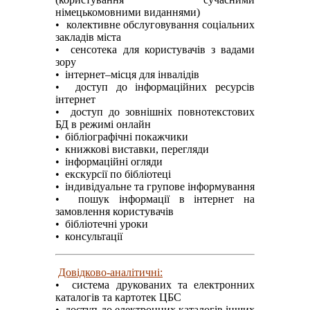
німецькомовними виданнями)
• колективне обслуговування соціальних
закладів міста
• сенсотека для користувачів з вадами
зору
• інтернет–місця для інвалідів
• доступ до інформаційних ресурсів
інтернет
• доступ до зовнішніх повнотекстових
БД в режимі онлайн
•
бібліографічні покажчики
• книжкові виставки, перегляди
• інформаційні огляди
• екскурсії по бібліотеці
• індивідуальне та групове інформування
• пошук інформації в інтернет на
замовлення користувачів
• бібліотечні уроки
• консультації
Довідково-аналітичні:
• система друкованих та електронних
каталогів та картотек ЦБС
• доступ до електронних каталогів інших