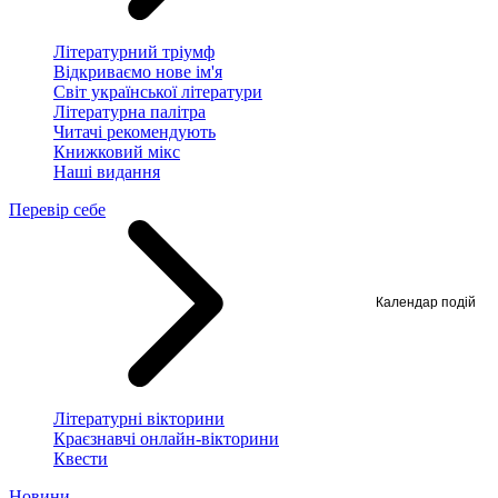
Літературний тріумф
Відкриваємо нове ім'я
Світ української літератури
Літературна палітра
Читачі рекомендують
Книжковий мікс
Наші видання
Перевір себе
Календар подій
Літературні вікторини
Краєзнавчі онлайн-вікторини
Квести
Новини