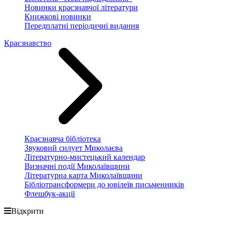
Новинки краєзнавчої літератури
Книжкові новинки
Передплатні періодичні видання
Краєзнавство
Краєзнавча бібліотека
Звуковий силует Миколаєва
Літературно-мистецький календар
Визначні події Миколаївщини
Літературна карта Миколаївщини
Бібліотрансформери до ювілеїв письменників
Флешбук-акції
Відкрити