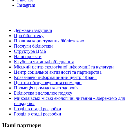
Instagram
Державні закупівлі
Про бібліотеку
Правила користування бібліотекою
Послуги бібліотеки
Структура ЦМБ
Наші проєкти
Клуби та читацькі об’єднання
Міський центр екологічної інформації та культури
Центр соціальної активності та партнерства
Краєзнавчо-інформаційний центр "Край"
Центри обслуговування громадян
Промоція громадського здоров'я
Бібліотека висловлює подяку
Миколаївські міські екологічні читання «Збережемо для
нащадків»
Розділ в стадії розробки
Розділ в стадії розробки
Наші партнери