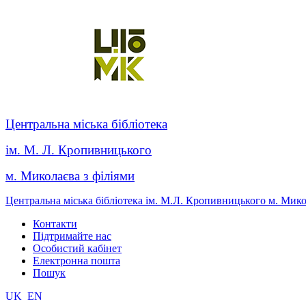
Центральна міська бібліотека
ім. М. Л. Кропивницького
м. Миколаєва з філіями
Центральна міська бібліотека ім. М.Л. Кропивницького м. Мик
Контакти
Підтримайте нас
Особистий кабінет
Електронна пошта
Пошук
UK
EN