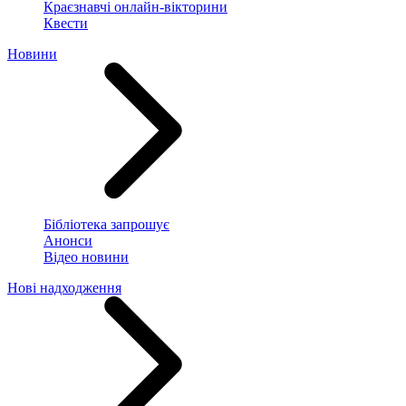
Краєзнавчі онлайн-вікторини
Квести
Новини
Бібліотека запрошує
Анонси
Відео новини
Нові надходження