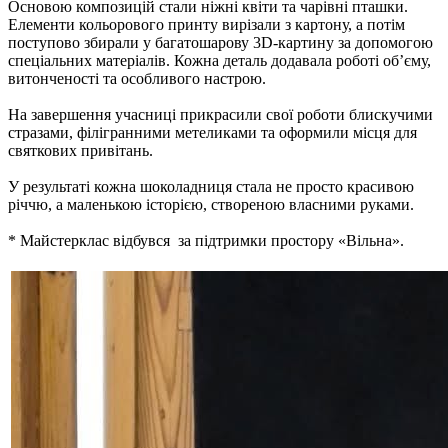
Основою композицій стали ніжні квіти та чарівні пташки.
Елементи кольорового принту вирізали з картону, а потім
поступово збирали у багатошарову 3D-картину за допомогою
спеціальних матеріалів. Кожна деталь додавала роботі об’єму,
витонченості та особливого настрою.
На завершення учасниці прикрасили свої роботи блискучими
стразами, філігранними метеликами та оформили місця для
святкових привітань.
У результаті кожна шоколадниця стала не просто красивою
річчю, а маленькою історією, створеною власними руками.
* Майстерклас відбувся за підтримки простору «Вільна».