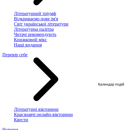
Літературний тріумф
Відкриваємо нове ім'я
Світ української літератури
Літературна палітра
Читачі рекомендують
Книжковий мікс
Наші видання
Перевір себе
Календар подій
Літературні вікторини
Краєзнавчі онлайн-вікторини
Квести
Новини