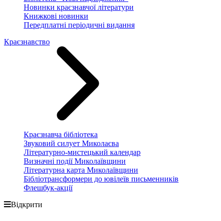
Новинки краєзнавчої літератури
Книжкові новинки
Передплатні періодичні видання
Краєзнавство
Краєзнавча бібліотека
Звуковий силует Миколаєва
Літературно-мистецький календар
Визначні події Миколаївщини
Літературна карта Миколаївщини
Бібліотрансформери до ювілеїв письменників
Флешбук-акції
Відкрити