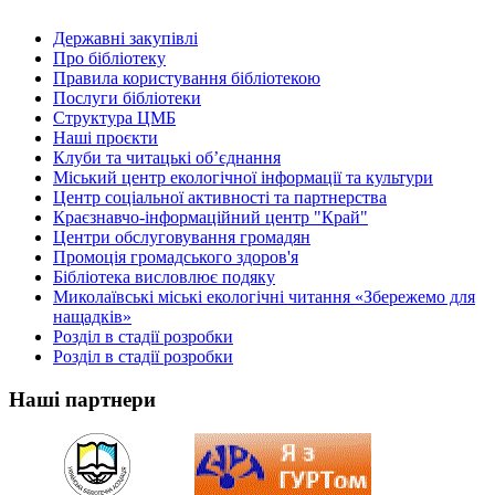
Державні закупівлі
Про бібліотеку
Правила користування бібліотекою
Послуги бібліотеки
Структура ЦМБ
Наші проєкти
Клуби та читацькі об’єднання
Міський центр екологічної інформації та культури
Центр соціальної активності та партнерства
Краєзнавчо-інформаційний центр "Край"
Центри обслуговування громадян
Промоція громадського здоров'я
Бібліотека висловлює подяку
Миколаївські міські екологічні читання «Збережемо для
нащадків»
Розділ в стадії розробки
Розділ в стадії розробки
Наші партнери