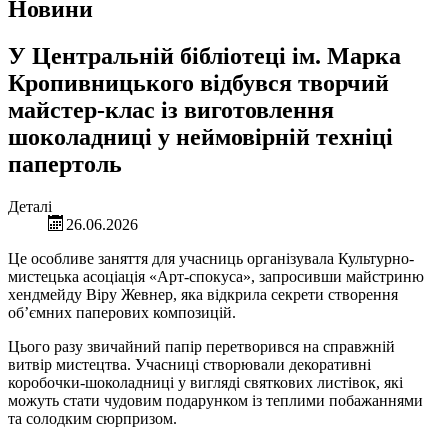
Новини
У Центральній бібліотеці ім. Марка
Кропивницького відбувся творчий
майстер-клас із виготовлення
шоколадниці у неймовірній техніці
папертоль
Деталі
26.06.2026
Це особливе заняття для учасниць організувала Культурно-
мистецька асоціація «Арт-спокуса», запросивши майстриню
хендмейду Віру Жевнер, яка відкрила секрети створення
об’ємних паперових композицій.
Цього разу звичайний папір перетворився на справжній
витвір мистецтва. Учасниці створювали декоративні
коробочки-шоколадниці у вигляді святкових листівок, які
можуть стати чудовим подарунком із теплими побажаннями
та солодким сюрпризом.