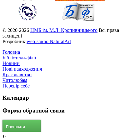
© 2020-2026
ЦМБ ім. М.Л. Кропивницького
Всі права
захищені
Розробник
web-studio NaturalArt
Головна
Бібліотеки-філії
Новини
Нові надходження
Краєзнавство
Читолюбам
Перевір себе
Календар
Форма
обратной связи
Поставити
Угору
питання
0