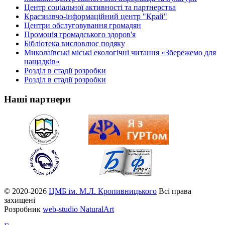
Центр соціальної активності та партнерства
Краєзнавчо-інформаційний центр "Край"
Центри обслуговування громадян
Промоція громадського здоров'я
Бібліотека висловлює подяку
Миколаївські міські екологічні читання «Збережемо для
нащадків»
Розділ в стадії розробки
Розділ в стадії розробки
Наші партнери
© 2020-2026
ЦМБ ім. М.Л. Кропивницького
Всі права
захищені
Розробник
web-studio NaturalArt