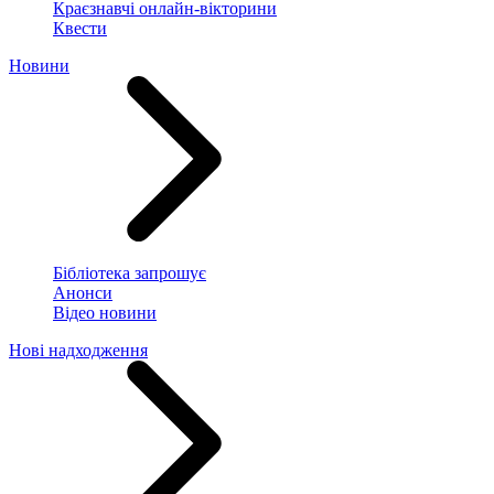
Краєзнавчі онлайн-вікторини
Квести
Новини
Бібліотека запрошує
Анонси
Відео новини
Нові надходження