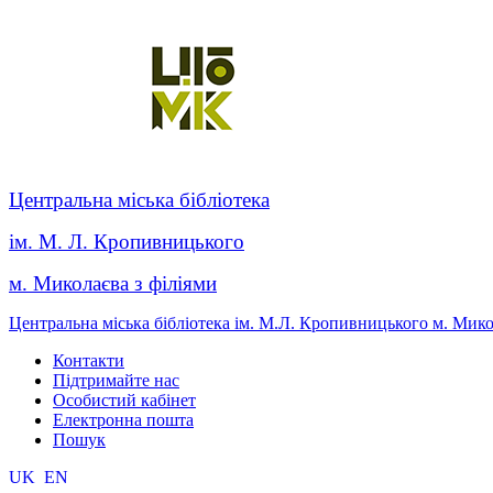
Центральна міська бібліотека
ім. М. Л. Кропивницького
м. Миколаєва з філіями
Центральна міська бібліотека ім. М.Л. Кропивницького м. Мик
Контакти
Підтримайте нас
Особистий кабінет
Електронна пошта
Пошук
UK
EN