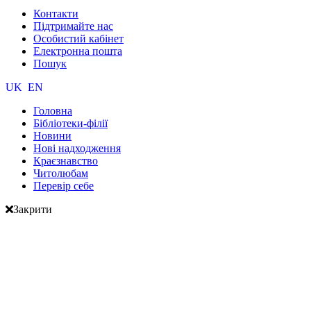
Контакти
Підтримайте нас
Особистий кабінет
Електронна пошта
Пошук
UK
EN
Головна
Бібліотеки-філії
Новини
Нові надходження
Краєзнавство
Читолюбам
Перевір себе
Закрити