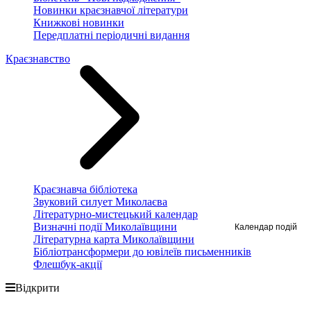
Новинки краєзнавчої літератури
Книжкові новинки
Передплатні періодичні видання
Краєзнавство
Краєзнавча бібліотека
Звуковий силует Миколаєва
Літературно-мистецький календар
Календар подій
Визначні події Миколаївщини
Літературна карта Миколаївщини
Бібліотрансформери до ювілеїв письменників
Флешбук-акції
Відкрити