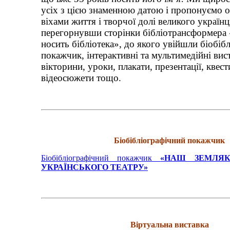
усіх з цією знаменною датою і пропонуємо 
віхами життя і творчої долі великого українц
перегорнувши сторінки бібліотрансформера 
носить бібліотека», до якого увійшли біобіб
покажчик, інтерактивні та мультимедійні вис
вікторини, уроки, плакати, презентації, квест
відеосюжети тощо.
Біобібліографічний покажчик
Біобібліографічний покажчик
«НАШ ЗЕМЛЯ
УКРАЇНСЬКОГО ТЕАТРУ»
Віртуальна виставка