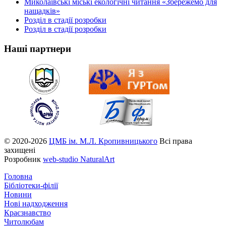
Миколаївські міські екологічні читання «Збережемо для
нащадків»
Розділ в стадії розробки
Розділ в стадії розробки
Наші партнери
© 2020-2026
ЦМБ ім. М.Л. Кропивницького
Всі права
захищені
Розробник
web-studio NaturalArt
Головна
Бібліотеки-філії
Новини
Нові надходження
Краєзнавство
Читолюбам