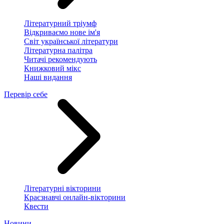
Літературний тріумф
Відкриваємо нове ім'я
Світ української літератури
Літературна палітра
Читачі рекомендують
Книжковий мікс
Наші видання
Перевір себе
Літературні вікторини
Краєзнавчі онлайн-вікторини
Квести
Новини