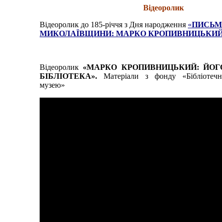
Відеоролик
Відеоролик до 185-річчя з Дня народження
«
ПИСЬМ
МИКОЛАЇВЩИНИ
: МАРКО КРОПИВНИЦЬКИ
Відеоролик
«МАРКО КРОПИВНИЦЬКИЙ: ЙОГ
БІБЛІОТЕКА».
Матеріали з фонду
«Бібліотеч
музею»