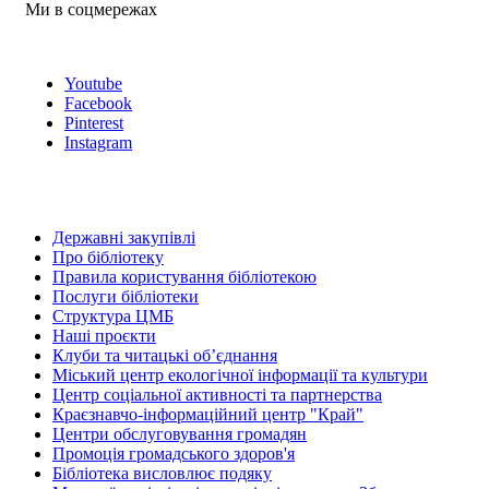
Ми в соцмережах
Youtube
Facebook
Pinterest
Instagram
Державні закупівлі
Про бібліотеку
Правила користування бібліотекою
Послуги бібліотеки
Структура ЦМБ
Наші проєкти
Клуби та читацькі об’єднання
Міський центр екологічної інформації та культури
Центр соціальної активності та партнерства
Краєзнавчо-інформаційний центр "Край"
Центри обслуговування громадян
Промоція громадського здоров'я
Бібліотека висловлює подяку