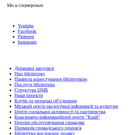
Ми в соцмережах
Youtube
Facebook
Pinterest
Instagram
Державні закупівлі
Про бібліотеку
Правила користування бібліотекою
Послуги бібліотеки
Структура ЦМБ
Наші проєкти
Клуби та читацькі об’єднання
Міський центр екологічної інформації та культури
Центр соціальної активності та партнерства
Краєзнавчо-інформаційний центр "Край"
Центри обслуговування громадян
Промоція громадського здоров'я
Бібліотека висловлює подяку