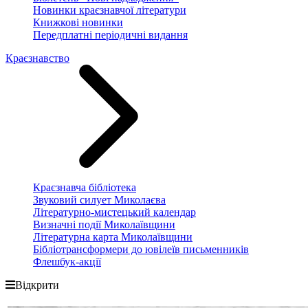
Новинки краєзнавчої літератури
Книжкові новинки
Передплатні періодичні видання
Краєзнавство
Краєзнавча бібліотека
Звуковий силует Миколаєва
Літературно-мистецький календар
Визначні події Миколаївщини
Літературна карта Миколаївщини
Бібліотрансформери до ювілеїв письменників
Флешбук-акції
Відкрити