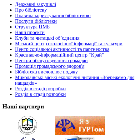
Державні закупівлі
Про бібліотеку
Правила користування бібліотекою
Послуги бібліотеки
Структура ЦМБ
Наші проєкти
Клуби та читацькі об’єднання
Міський центр екологічної інформації та культури
Центр соціальної активності та партнерства
Краєзнавчо-інформаційний центр "Край"
Центри обслуговування громадян
Промоція громадського здоров'я
Бібліотека висловлює подяку
Миколаївські міські екологічні читання «Збережемо для
нащадків»
Розділ в стадії розробки
Розділ в стадії розробки
Наші партнери