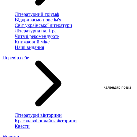
Літературний тріумф
Відкриваємо нове ім'я
Світ української літератури
Літературна палітра
Читачі рекомендують
Книжковий мікс
Наші видання
Перевір себе
Календар подій
Літературні вікторини
Краєзнавчі онлайн-вікторини
Квести
Новини