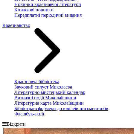
Новинки краєзнавчої літератури
Книжкові новинки
Передплатні періодичні видання
Краєзнавство
Краєзнавча бібліотека
Звуковий силует Миколаєва
Літературно-мистецький календар
Визначні події Миколаївщини
Літературна карта Миколаївщини
Бібліотрансформери до ювілеїв письменників
Флешбук-акції
Відкрити