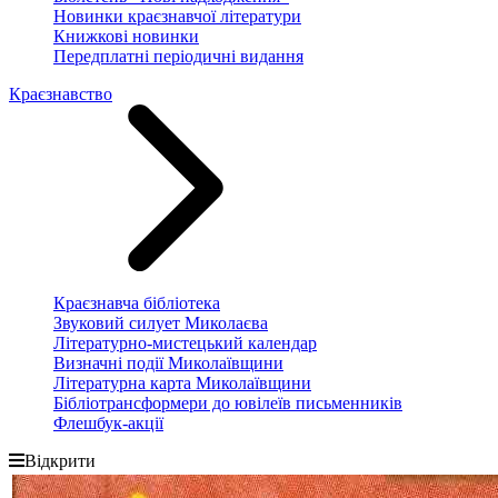
Новинки краєзнавчої літератури
Книжкові новинки
Передплатні періодичні видання
Краєзнавство
Краєзнавча бібліотека
Звуковий силует Миколаєва
Літературно-мистецький календар
Визначні події Миколаївщини
Літературна карта Миколаївщини
Бібліотрансформери до ювілеїв письменників
Флешбук-акції
Відкрити