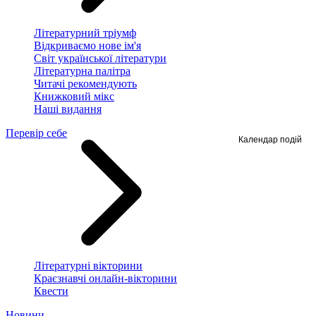
Літературний тріумф
Відкриваємо нове ім'я
Світ української літератури
Літературна палітра
Читачі рекомендують
Книжковий мікс
Наші видання
Перевір себе
Календар подій
Літературні вікторини
Краєзнавчі онлайн-вікторини
Квести
Новини