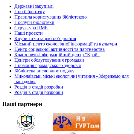
Державні закупівлі
Про бібліотеку
Правила користування бібліотекою
Послуги бібліотеки
Структура ЦМБ
Наші проєкти
Клуби та читацькі об’єднання
Міський центр екологічної інформації та культури
Центр соціальної активності та партнерства
Краєзнавчо-інформаційний центр "Край"
Центри обслуговування громадян
Промоція громадського здоров'я
Бібліотека висловлює подяку
Миколаївські міські екологічні читання «Збережемо для
нащадків»
Розділ в стадії розробки
Розділ в стадії розробки
Наші партнери