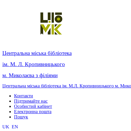
Центральна міська бібліотека
ім. М. Л. Кропивницького
м. Миколаєва з філіями
Центральна міська бібліотека ім. М.Л. Кропивницького м. Мик
Контакти
Підтримайте нас
Особистий кабінет
Електронна пошта
Пошук
UK
EN