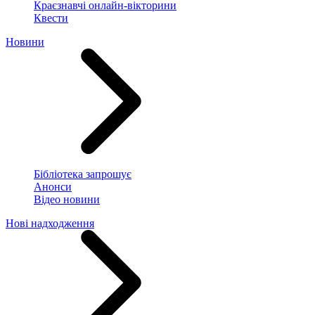
Краєзнавчі онлайн-вікторини
Квести
Новини
Бібліотека запрошує
Анонси
Відео новини
Нові надходження