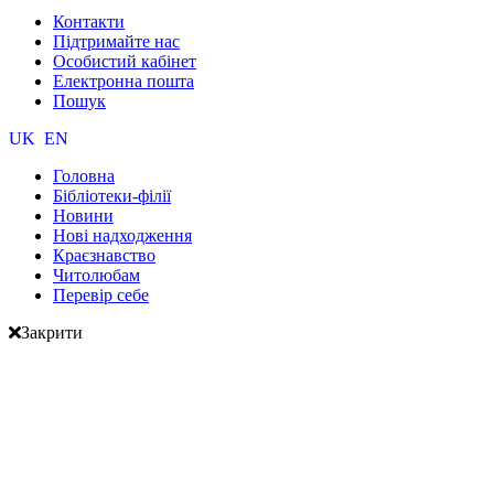
Контакти
Підтримайте нас
Особистий кабінет
Електронна пошта
Пошук
UK
EN
Головна
Бібліотеки-філії
Новини
Нові надходження
Краєзнавство
Читолюбам
Перевір себе
Закрити