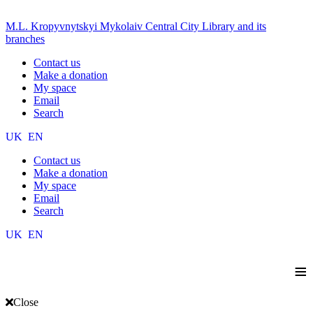
M.L. Kropyvnytskyi Mykolaiv Central City Library and its
branches
Contact us
Make a donation
My space
Email
Search
UK
EN
Contact us
Make a donation
My space
Email
Search
UK
EN
≡
Close