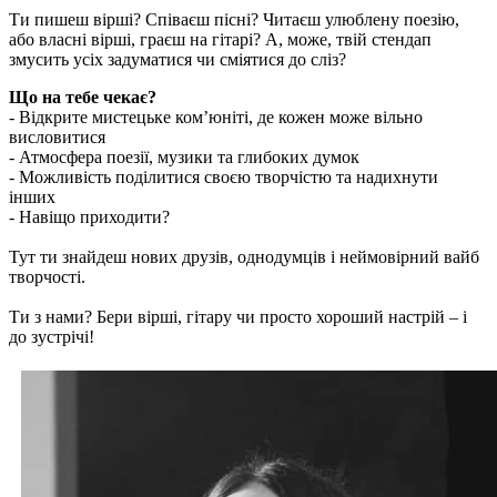
Ти пишеш вірші? Співаєш пісні? Читаєш улюблену поезію,
або власні вірші, граєш на гітарі? А, може, твій стендап
змусить усіх задуматися чи сміятися до сліз?
Що на тебе чекає?
- Відкрите мистецьке ком’юніті, де кожен може вільно
висловитися
- Атмосфера поезії, музики та глибоких думок
- Можливість поділитися своєю творчістю та надихнути
інших
- Навіщо приходити?
Тут ти знайдеш нових друзів, однодумців і неймовірний вайб
творчості.
Ти з нами? Бери вірші, гітару чи просто хороший настрій – і
до зустрічі!