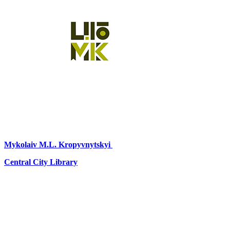
Mykolaiv
M.L. Kropyvnytskyi
Central City Library