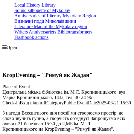
Local History Library
Sound silhouette of Mykolaiv
Anniversaries of Literary Mykolaiv Region
Визначні події Миколаївщини
Literature Map of the Mykolaiv region
Writers Anniversariers Bibliotransformers
Flashbook actions
Open
KropEvening – "Римуй як Жадан"
Place of Event
Центральна міська бібліотека ім. М.Л. Кропивницького, вул.
Марка Кропивницького, 143а, тел. 30-24-96
Check-in
Вхід вільний
Category
Public Event
Date
2025-03-21
15:30
З нагоди Всесвітнього дня поезії ми створюємо простір, де
слово звучить гучно, а творчість об’єднує! Запрошуємо всіх
охочих 21 березня о 15:30 до ЦМБ ім. М. Л.
Кропивницького на KropEvening – "Римуй як Жадан".