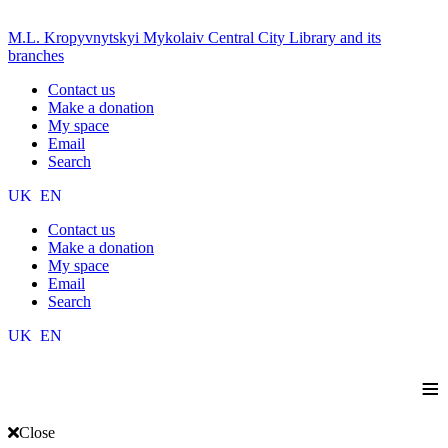
M.L. Kropyvnytskyi Mykolaiv Central City Library and its
branches
Contact us
Make a donation
My space
Email
Search
UK
EN
Contact us
Make a donation
My space
Email
Search
UK
EN
≡
Close