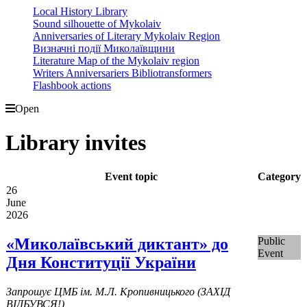
Local History Library
Sound silhouette of Mykolaiv
Anniversaries of Literary Mykolaiv Region
Визначні події Миколаївщини
Literature Map of the Mykolaiv region
Writers Anniversariers Bibliotransformers
Flashbook actions
Open
Library invites
Event topic
Category
26
June
2026
«Миколаївський диктант» до
Public
Event
Дня Конституції України
Запрошує ЦМБ ім. М.Л. Кропивницького (ЗАХІД
ВІДБУВСЯ!)