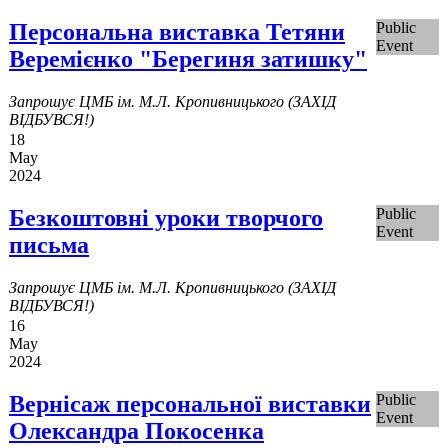
Персональна виставка Тетяни
Public
Event
Веремієнко "Берегиня затишку"
Запрошує ЦМБ ім. М.Л. Кропивницького (ЗАХІД
ВІДБУВСЯ!)
18
May
2024
Безкоштовні уроки творчого
Public
Event
письма
Запрошує ЦМБ ім. М.Л. Кропивницького (ЗАХІД
ВІДБУВСЯ!)
16
May
2024
Вернісаж персональної виставки
Public
Event
Олександра Покосенка