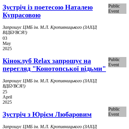
Зустріч із поетесою Наталею
Public
Event
Купрасовою
Запрошує ЦМБ ім. М.Л. Кропивницького (ЗАХІД
ВІДБУВСЯ!)
03
May
2025
Кіноклуб Relax запрошує на
Public
Event
перегляд "Конотопської відьми"
Запрошує ЦМБ ім. М.Л. Кропивницького (ЗАХІД
ВДБУВСЯ!)
25
April
2025
Public
Зустріч з Юрієм Любаровим
Event
Запрошує ЦМБ ім. М.Л. Кропивницького (ЗАХІД