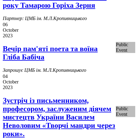
року Тамарою Горіха Зерня
Партнер: ЦМБ ім. М.Л.Кропивницького
06
October
2023
Public
Вечір пам'яті поета та воїна
Event
Гліба Бабіча
Запрошує ЦМБ ім. М.Л.Кропивницького
04
October
2023
Зустріч із письменником,
професором, заслуженим діячем
Public
Event
мистецтв України Василем
Неволовим «Творчі мандри через
роки».