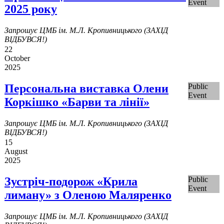
Event
2025 року
Запрошує ЦМБ ім. М.Л. Кропивницького (ЗАХІД
ВІДБУВСЯ!)
22
October
2025
Персональна виставка Олени
Public
Event
Коркішко «Барви та лінії»
Запрошує ЦМБ ім. М.Л. Кропивницького (ЗАХІД
ВІДБУВСЯ!)
15
August
2025
Зустріч-подорож «Крила
Public
Event
лиману» з Оленою Маляренко
Запрошує ЦМБ ім. М.Л. Кропивницького (ЗАХІД