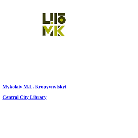
Mykolaiv
M.L. Kropyvnytskyi
Central City Library