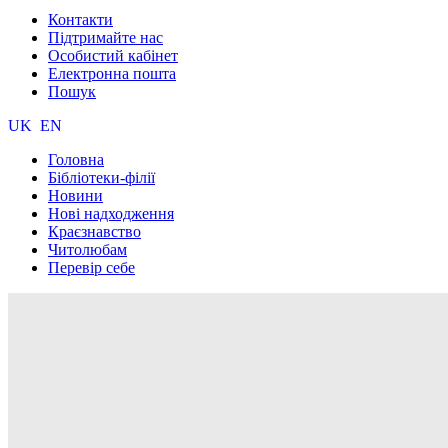
Контакти
Підтримайте нас
Особистий кабінет
Електронна пошта
Пошук
UK
EN
Головна
Бібліотеки-філії
Новини
Нові надходження
Краєзнавство
Читолюбам
Перевір себе